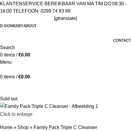
KLANTENSERVICE BEREIKBAAR VAN MA T/M DO 09:30 -
16:00 TELEFOON: 0299 74 83 68
[gtranslate]
D-SKIN
BABY
ABOUT
CONTACT
Search
0
items
/
€
0.00
Menu
0
items
/
€
0.00
Klantenservice bereikbaar van Ma t/m Vrij 09:30 - 16:00
Telefoon: 0229 748 368
Sold out
Click to enlarge
Home
»
Shop
»
Family Pack Triple C Cleanser