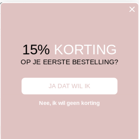
Cookieverklaring
Algemene voorwaarden
Privacy Policy
Ambassador
Contact
F.A.Q
15%
KORTING
OP JE EERSTE BESTELLING?
D-SKIN By Delia B.V. | Van IJsendijkstraat 162B | 1442LC
Purmerend | KVK 78539463 | BTW NL86144.167.9.B01 |
JA DAT WIL IK
Nederland
We use cookies to improve your experience on our website. By
Nee, ik wil geen korting
browsing this website, you agree to our use of cookies.
More info
Accept
Search
Start typing to see products you are looking for.