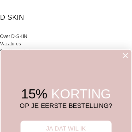
D-SKIN
Over D-SKIN
Vacatures
Cookieverklaring
Algemene voorwaarden
Privacy Policy
Ambassador
Contact
F.A.Q
15%
KORTING
OP JE EERSTE BESTELLING?
D-SKIN By Delia B.V. | Van IJsendijkstraat 162B | 1442LC
Purmerend | KVK 78539463 | BTW NL86144.167.9.B01 |
JA DAT WIL IK
Nederland