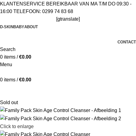
KLANTENSERVICE BEREIKBAAR VAN MA T/M DO 09:30 -
16:00 TELEFOON: 0299 74 83 68
[gtranslate]
D-SKIN
BABY
ABOUT
CONTACT
Search
0
items
/
€
0.00
Menu
0
items
/
€
0.00
Klantenservice bereikbaar van Ma t/m Vrij 09:30 - 16:00
Telefoon: 0229 748 368
Sold out
Click to enlarge