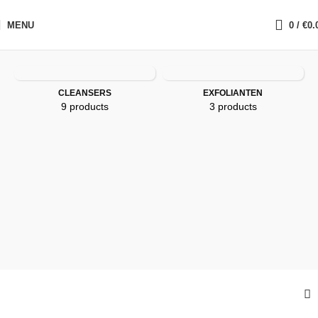
MENU
0
/
€
0.
Home
»
D-SKIN
»
Mini's
CLEANSERS
EXFOLIANTEN
9 products
3 products