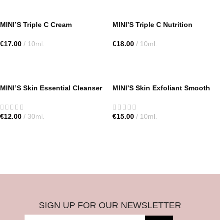
MINI’S Triple C Cream
MINI’S Triple C Nutrition
€
17.00
10ml.
€
18.00
10ml.
TOEVOEGEN AAN WINKELWAGEN
TOEVOEGEN AAN WINKELWAGEN
MINI’S Skin Essential Cleanser
MINI’S Skin Exfoliant Smooth
€
12.00
30ml.
€
15.00
10ml.
TOEVOEGEN AAN WINKELWAGEN
TOEVOEGEN AAN WINKELWAGEN
SIGN UP FOR OUR NEWSLETTER