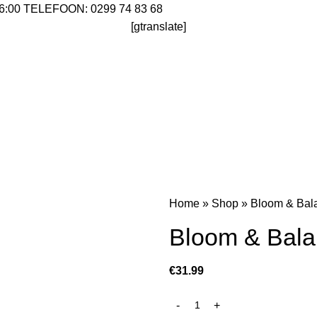
:00 TELEFOON: 0299 74 83 68
[gtranslate]
on: 0229 748 368
Home
»
Shop
»
Bloom & Bal
Bloom & Bala
€
31.99