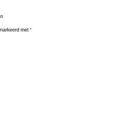
en
emarkeerd met
*