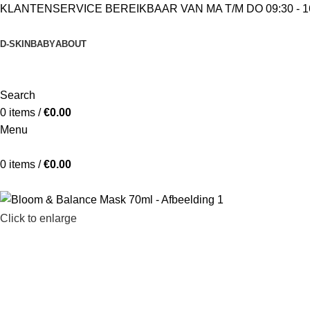
KLANTENSERVICE BEREIKBAAR VAN MA T/M DO 09:30 - 16
D-SKIN
BABY
ABOUT
Search
0
items
/
€
0.00
Menu
0
items
/
€
0.00
Klantenservice bereikbaar van Ma t/m Vrij 09:30 - 16:00 Telefo
Click to enlarge