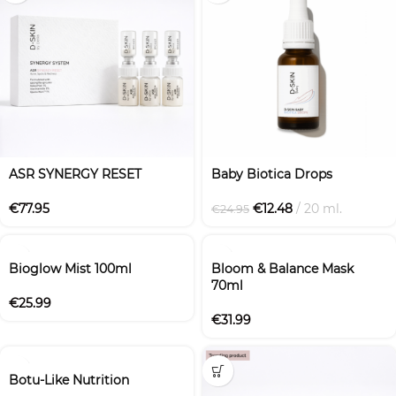
ASR SYNERGY RESET
Baby Biotica Drops
€
77.95
€
12.48
20 ml.
€
24.95
Bioglow Mist 100ml
Bloom & Balance Mask
70ml
€
25.99
€
31.99
Botu-Like Nutrition