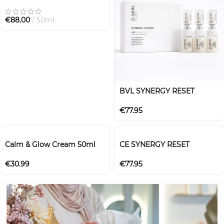
€
88.00
50ml.
BVL SYNERGY RESET
€
77.95
Calm & Glow Cream 50ml
CE SYNERGY RESET
€
30.99
€
77.95