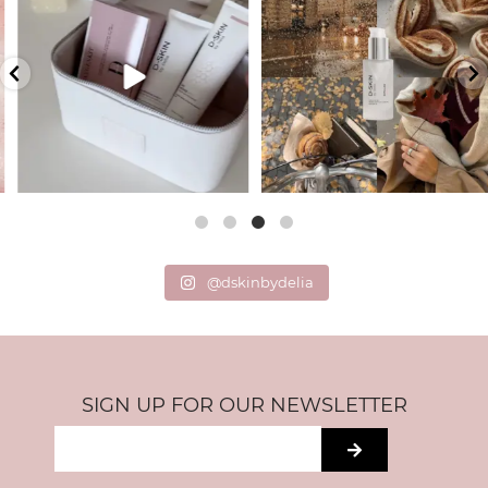
...
56
0
40
2
@dskinbydelia
SIGN UP FOR OUR NEWSLETTER