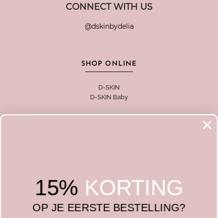
CONNECT WITH US
@dskinbydelia
SHOP ONLINE
D-SKIN
D-SKIN Baby
D-SKIN
Over D-SKIN
Vacatures
Cookieverklaring
Algemene voorwaarden
15%
KORTING
Privacy Policy
Ambassador
OP JE EERSTE BESTELLING?
Contact
F.A.Q