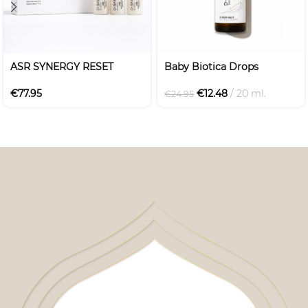
ASR SYNERGY RESET
Baby Biotica Drops
€
77.95
€
12.48
20 ml.
€
24.95