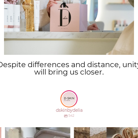
Despite differences and distance, unit
will bring us closer.
dskinbydelia
542
Boost je herfstglow met D-SKIN
Good bye expressielijntjes met
essentials!
BOTU-LIKE
...